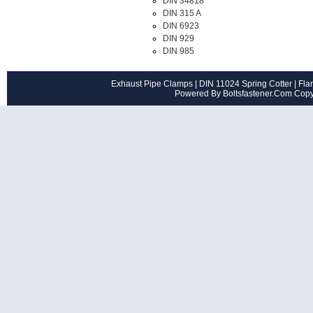
DIN 34818
DIN 315 A
DIN 6923
DIN 929
DIN 985
Exhaust Pipe Clamps
|
DIN 11024 Spring Cotter
|
Flan
Powered By Boltsfastener.Com Cop