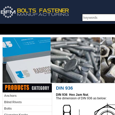
DIN 936
DIN 936 Hex Jam Nut
;
Anchors
The dimension of DIN 936 as below:
Blind Rivets
Bolts