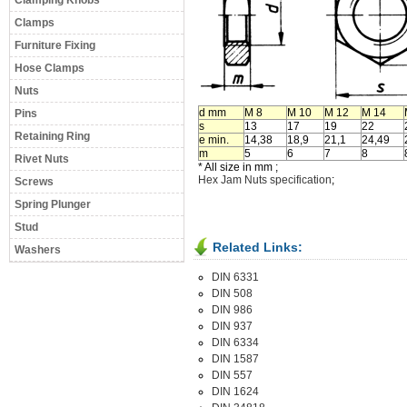
Clamping Knobs
Clamps
Furniture Fixing
Hose Clamps
Nuts
d mm
M 8
M 10
M 12
M 14
Pins
s
13
17
19
22
Retaining Ring
e min.
14,38
18,9
21,1
24,49
m
5
6
7
8
Rivet Nuts
* All size in mm ;
Hex Jam Nuts specification
;
Screws
Spring Plunger
Stud
Related Links:
Washers
DIN 6331
DIN 508
DIN 986
DIN 937
DIN 6334
DIN 1587
DIN 557
DIN 1624