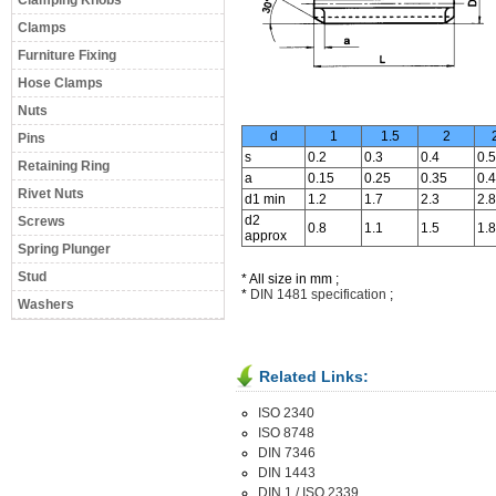
Clamping Knobs
Clamps
Furniture Fixing
Hose Clamps
Nuts
d
1
1.5
2
Pins
s
0.2
0.3
0.4
0.5
Retaining Ring
a
0.15
0.25
0.35
0.4
Rivet Nuts
d1 min
1.2
1.7
2.3
2.8
d2
Screws
0.8
1.1
1.5
1.8
approx
Spring Plunger
Stud
* All size in mm ;
*
DIN 1481 specification
;
Washers
Related Links:
ISO 2340
ISO 8748
DIN 7346
DIN 1443
DIN 1 / ISO 2339