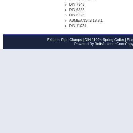
DIN 7343
DIN 6888
DIN 6325
ASME/ANSI B 18.8.1
DIN 11024
Exhaust Pipe Clamps
|
DIN 11024 Spring Cotter
|
Flan
Powered By Boltsfastener.Com Cop