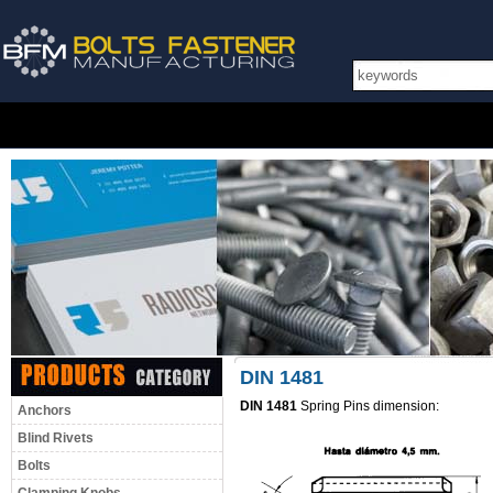
DIN 1481
DIN 1481
Spring Pins dimension:
Anchors
Blind Rivets
Bolts