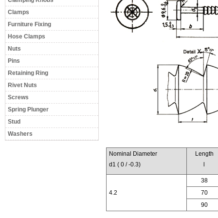
Clamping Knobs
Clamps
Furniture Fixing
Hose Clamps
Nuts
Pins
Retaining Ring
Rivet Nuts
Screws
Spring Plunger
Stud
Washers
Nominal Diameter
Length
d1 ( 0 / -0.3)
l
38
4.2
70
90