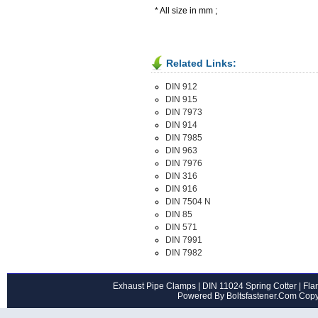
* All size in mm ;
Related Links:
DIN 912
DIN 915
DIN 7973
DIN 914
DIN 7985
DIN 963
DIN 7976
DIN 316
DIN 916
DIN 7504 N
DIN 85
DIN 571
DIN 7991
DIN 7982
Exhaust Pipe Clamps
|
DIN 11024 Spring Cotter
|
Flan
Powered By Boltsfastener.Com Cop