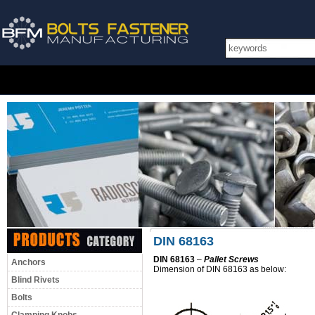
DIN 68163
DIN 68163
–
Pallet Screws
Anchors
Dimension of DIN 68163 as below:
Blind Rivets
Bolts