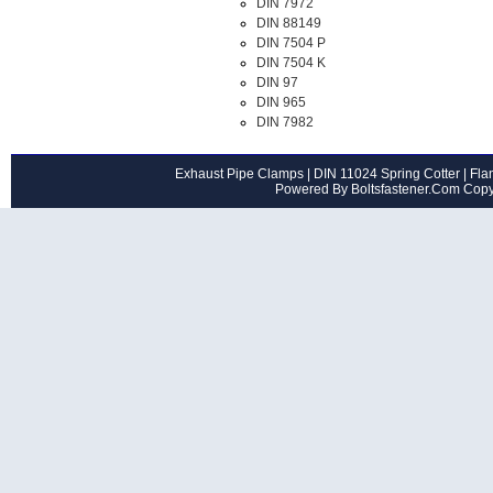
DIN 7972
DIN 88149
DIN 7504 P
DIN 7504 K
DIN 97
DIN 965
DIN 7982
Exhaust Pipe Clamps
|
DIN 11024 Spring Cotter
|
Flan
Powered By Boltsfastener.Com Cop