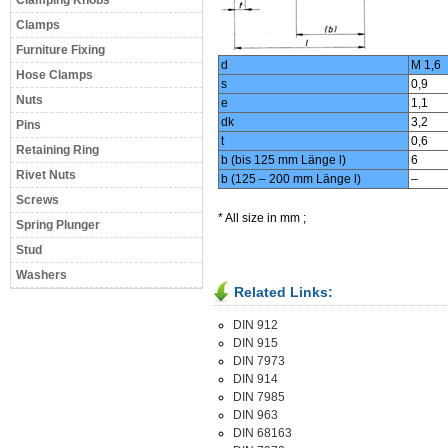
Clamping Knobs
Clamps
Furniture Fixing
d
M 1,6
Hose Clamps
s
0,9
Nuts
e
1,1
dk
3,2
Pins
t
0,6
Retaining Ring
b (bis 125 mm Länge l)
6
Rivet Nuts
b (125 – 200 mm Länge l)
–
Screws
* All size in mm ;
Spring Plunger
Stud
Washers
Related Links:
DIN 912
DIN 915
DIN 7973
DIN 914
DIN 7985
DIN 963
DIN 68163