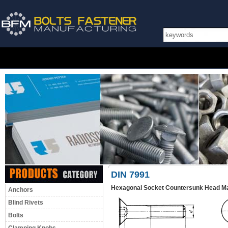
DIN 7991
Hexagonal Socket Countersunk Head M
Anchors
Blind Rivets
Bolts