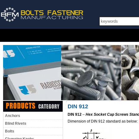
DIN 912
DIN 912
–
Hex Socket Cap Screws Stan
Anchors
Dimension of DIN 912 standard as below:
Blind Rivets
Bolts