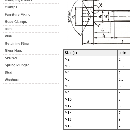
Clamping Knobs
Clamps
Furniture Fixing
Hose Clamps
Nuts
Pins
Retaining Ring
Rivet Nuts
Size (d)
t min
Screws
M2
1
Spring Plunger
M3
1.3
Stud
M4
2
M5
2.5
Washers
M6
3
M8
4
M10
5
M12
6
M14
7
M16
8
M18
9