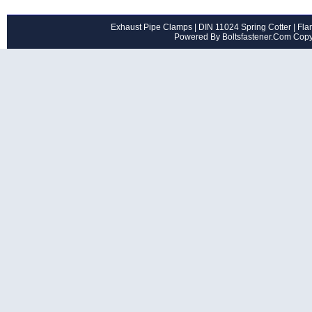
Exhaust Pipe Clamps
|
DIN 11024 Spring Cotter
|
Flan
Powered By Boltsfastener.Com Cop