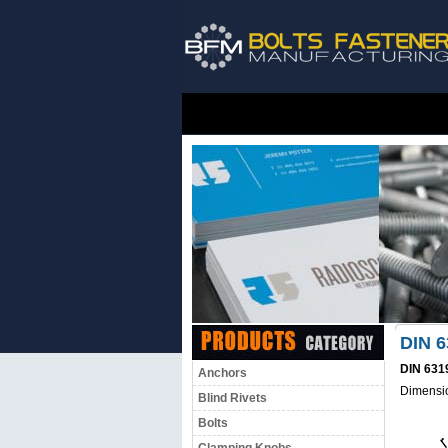
DIN 
DIN 631
Anchors
Dimensi
Blind Rivets
Bolts