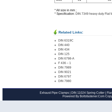
* All size in mm ;
* Specification:
DIN 7349 heavy duty Flat
Related Links:
DIN 6319C
DIN 440
DIN 434
DIN 125
DIN 6798-A
F 436 – 1
DIN 7989
DIN 9021
DIN 6797
DIN 7980
Exhaust Pipe Clamps
|
DIN 11024 Spring Cotter
|
Flan
Powered By Boltsfastener.Com Cop