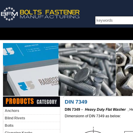
DIN 7349
DIN 7349
–
Heavy Duty Flat Washer
, He
Anchors
Dimensionn of DIN 7349 as below:
Blind Rivets
Bolts