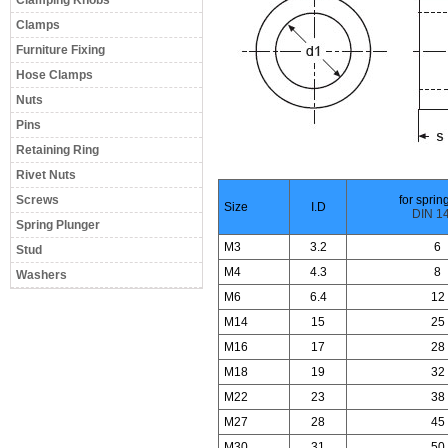
Clamping Knobs
Clamps
Furniture Fixing
Hose Clamps
Nuts
Pins
Retaining Ring
Rivet Nuts
Screws
for sprin
Size
I.D
DIN 1
Spring Plunger
M3
3.2
6
Stud
M4
4.3
8
Washers
M6
6.4
12
M14
15
25
M16
17
28
M18
19
32
M22
23
38
M27
28
45
M30
31
50